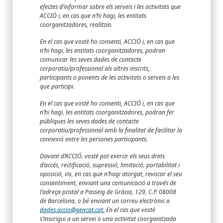
efectes d’informar sobre els serveis i les activitats que
ACCIÓ i, en cas que n’hi hagi, les entitats
coorganitzadores, realitzin.
En el cas que vostè ho consenti, ACCIÓ i, en cas que
n’hi hagi, les entitats coorganitzadores, podran
comunicar les seves dades de contacte
corporatiu/professional als altres inscrits,
participants o ponents de les activitats o serveis a les
que participi.
En el cas que vostè ho consenti, ACCIÓ i, en cas que
n’hi hagi, les entitats coorganitzadores, podran fer
públiques les seves dades de contacte
corporatiu/professional amb la finalitat de facilitar la
connexió entre les persones participants.
Davant d’ACCIÓ, vostè pot exercir els seus drets
d’accés, rectificació, supressió, limitació, portabilitat i
oposició, i/o, en cas que n’hagi atorgat, revocar el seu
consentiment, enviant una comunicació a través de
l’adreça postal a Passeig de Gràcia, 129, C.P. 08008
de Barcelona, o bé enviant un correu electrònic a
dades.accio@gencat.cat.
En el cas que vostè
s’inscrigui a un servei o una activitat coorganitzada