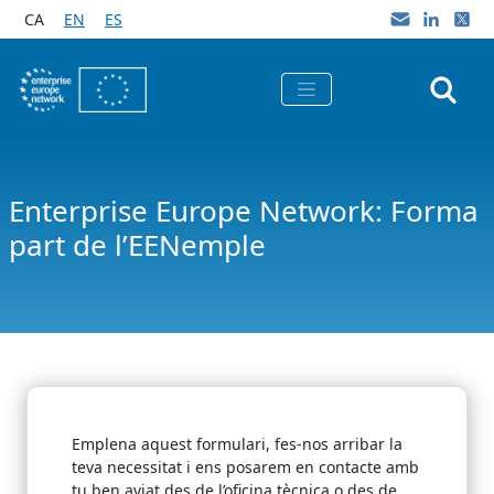
Salta al contingut principal
CA
EN
ES
Enterprise Europe Network: Forma
part de l’EENemple
Emplena aquest formulari, fes-nos arribar la
teva necessitat i ens posarem en contacte amb
tu ben aviat des de l’oficina tècnica o des de