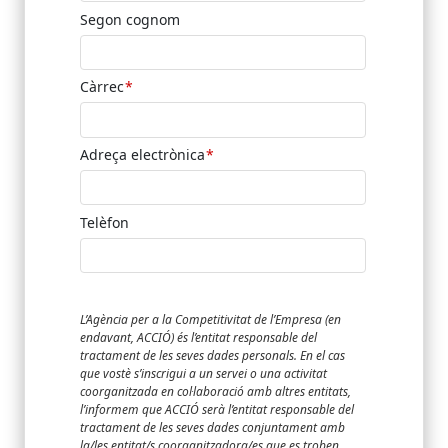
Segon cognom
Càrrec
Adreça electrònica
Telèfon
L’Agència per a la Competitivitat de l’Empresa (en
endavant, ACCIÓ) és l’entitat responsable del
tractament de les seves dades personals. En el cas
que vostè s’inscrigui a un servei o una activitat
coorganitzada en col·laboració amb altres entitats,
l’informem que ACCIÓ serà l’entitat responsable del
tractament de les seves dades conjuntament amb
la/les entitat/s coorganitzadora/es que es troben