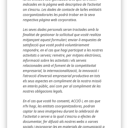
indicades en la pàgina web descriptiva de l’activitat
on s’inscriu. Les dades de contacte de la/les entitat/s
coorganitzadora/es les podrà trobar en la seva
respectiva pàgina web corporativa.
Les seves dades personals seran tractades amb la
finalitat de gestionar la sol·licitud que vostè realitza
mitjançant aquest formulari; enviar-li enquestes de
satisfacció que vostè podrà voluntàriament
respondre, en el cas que hagi participat a les nostres
activitats o serveis; remetre, per mitjans electrònics,
informació sobre les activitats i els serveis
relacionades amb el foment de la competitivitat
empresarial, la internacionalització, la innovació i
l’atracció d’inversió empresarial productiva en tots
els seus aspectes en compliment de la nostra missió
en interès públic, així com per al compliment de les
nostres obligacions legals.
En el cas que vostè ho consenti, ACCIÓ i, en cas que
n’hi hagi, les entitats coorganitzadores, podran
captar la seva imatge/veu durant la celebració de
l'activitat o servei a la qual s'inscriu a efectes de
documentar, fer difusió als nostres webs o xarxes
socials i incorporar-les en materials de comunicació a